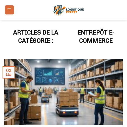
Skip
to
content
ENTREPÔT E-
COMMERCE
02
Mar