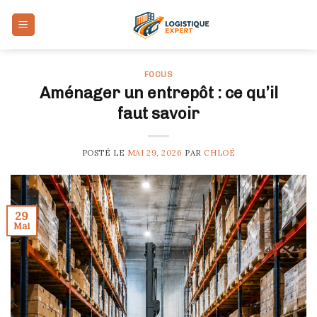
Skip
to
content
FOCUS
Aménager un entrepôt : ce qu’il
faut savoir
POSTÉ LE
MAI 29, 2026
PAR
CHLOÉ
29
Mai