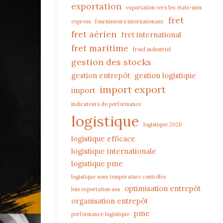
exportation
exportation vers les états-unis
fret
express
fournisseurs internationaux
fret aérien
fret international
fret maritime
froid industriel
gestion des stocks
gestion entrepôt
gestion logistique
import export
import
indicateurs de performance
logistique
logistique 2026
logistique efficace
logistique internationale
logistique pme
logistique sous température contrôlée
optimisation entrepôt
lois exportation usa
organisation entrepôt
pme
performance logistique