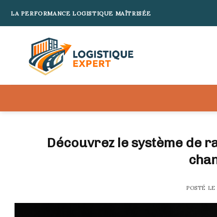
Skip
LA PERFORMANCE LOGISTIQUE MAÎTRISÉE
to
content
Découvrez le système de r
chan
POSTÉ L