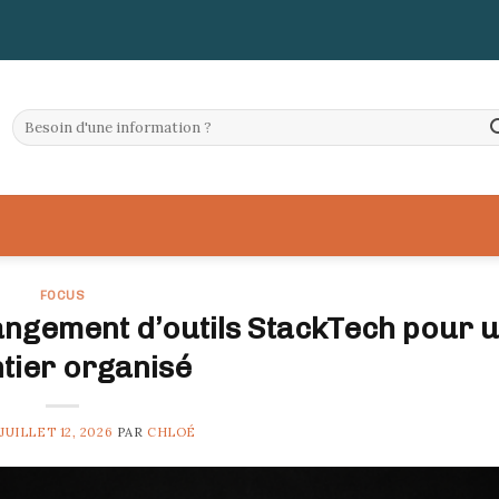
FOCUS
angement d’outils StackTech pour 
tier organisé
E
JUILLET 12, 2026
PAR
CHLOÉ