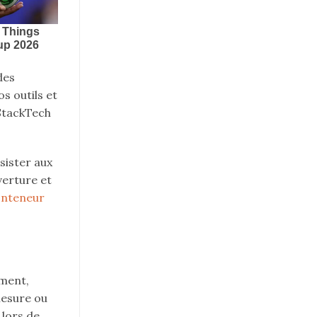
des
s outils et
 StackTech
sister aux
verture et
onteneur
ement,
mesure ou
 lors de