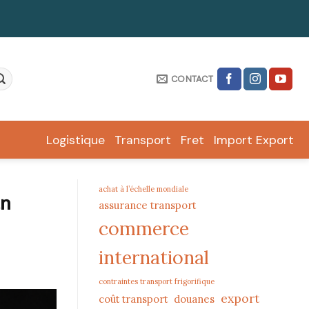
CONTACT
Logistique
Transport
Fret
Import Export
achat à l’échelle mondiale
un
assurance transport
commerce
international
contraintes transport frigorifique
export
coût transport
douanes