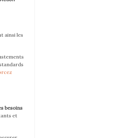
 ainsi les
justements
 standards
orcez
es besoins
tants et
 assurer