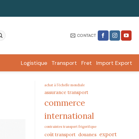
CONTACT
Logistique
Transport
Fret
Import Export
achat à l’échelle mondiale
assurance transport
commerce
international
contraintes transport frigorifique
export
coût transport
douanes