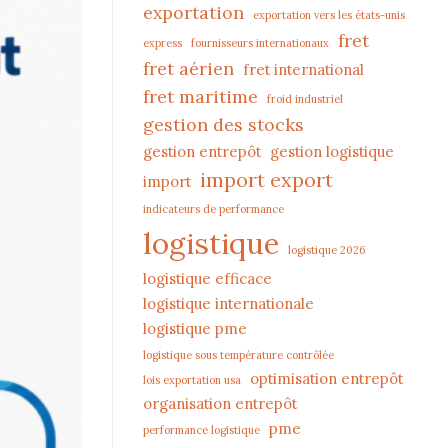
exportation
exportation vers les états-unis
fret
express
fournisseurs internationaux
fret aérien
fret international
fret maritime
froid industriel
gestion des stocks
gestion entrepôt
gestion logistique
import export
import
indicateurs de performance
logistique
logistique 2026
logistique efficace
logistique internationale
logistique pme
logistique sous température contrôlée
optimisation entrepôt
lois exportation usa
organisation entrepôt
pme
performance logistique